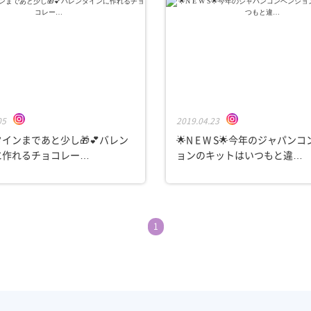
05
2019.04.23
インまであと少し🎁💕⁠⁠バレン
🌟N E W S🌟今年のジャパン
作れる⁠チョコレー…
ョンのキットはいつもと違…
1