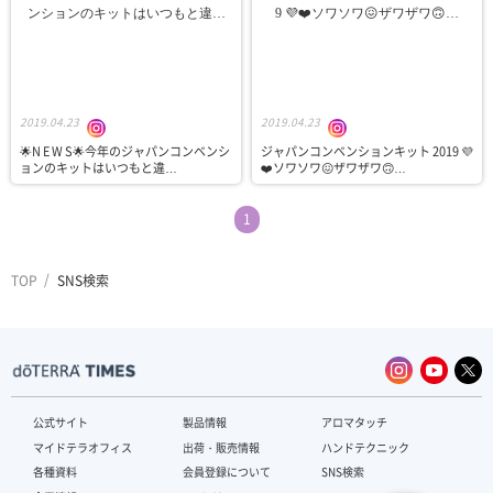
2019.04.23
2019.04.23
🌟N E W S🌟今年のジャパンコンベンシ
ジャパンコンベンションキット 2019 💜
ョンのキットはいつもと違…
❤️ソワソワ😖ザワザワ🙃…
1
TOP
SNS検索
公式サイト
製品情報
アロマタッチ
マイドテラオフィス
出荷・販売情報
ハンドテクニック
各種資料
会員登録について
SNS検索