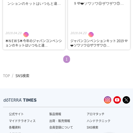
2019.04.23
2019.04.23
🌟N E W S🌟今年のジャパンコンベンシ
ジャパンコンベンションキット 2019 💜
ョンのキットはいつもと違…
❤️ソワソワ😖ザワザワ🙃…
1
TOP
SNS検索
公式サイト
製品情報
アロマタッチ
マイドテラオフィス
出荷・販売情報
ハンドテクニック
各種資料
会員登録について
SNS検索