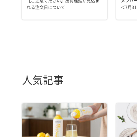
【ご注意ください】出荷遅延が見込ま
メンバ
れる注文日について
＜7月3
人気記事