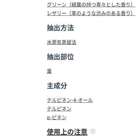
グリーン（緑葉の持つ青々とした香り）
レザリー（革のような渋みのある香り）
抽出方法
水蒸気蒸留法
抽出部位
葉
主成分
テルピネン-4-オール
テルピネン
α-ピネン
使用上の注意