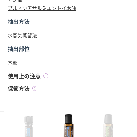
ブルネシアサルミエントイ木油
抽出方法
水蒸気蒸留法
抽出部位
木部
使用上の注意
保管方法