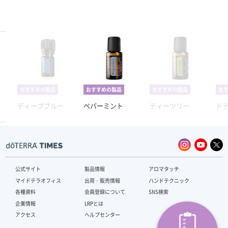
おすすめの製品
おすすめの製品
おすすめの製品
お
ディープブルー
ペパーミント
ティーツリー
ド
公式サイト
製品情報
アロマタッチ
マイドテラオフィス
出荷・販売情報
ハンドテクニック
各種資料
会員登録について
SNS検索
企業情報
LRPとは
アクセス
ヘルプセンター