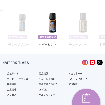
おすすめの製品
おすすめの製品
おすすめの製品
お
ディープブルー
ペパーミント
ティーツリー
ド
公式サイト
製品情報
アロマタッチ
マイドテラオフィス
出荷・販売情報
ハンドテクニック
各種資料
会員登録について
SNS検索
企業情報
LRPとは
アクセス
ヘルプセンター