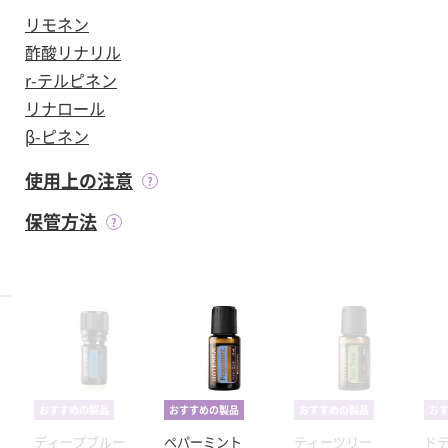
リモネン
酢酸リナリル
r-テルピネン
リナロール
β-ピネン
使用上の注意
保管方法
おすすめの製品
おすすめの製品
おすすめの製品
お
ディープブルー
ペパーミント
ティーツリー
ド