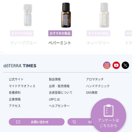
おすすめの製品
おすすめの製品
おすすめの製品
お
ディープブルー
ペパーミント
ティーツリー
ド
公式サイト
製品情報
アロマタッチ
マイドテラオフィス
出荷・販売情報
ハンドテクニック
各種資料
会員登録について
SNS検索
企業情報
LRPとは
アクセス
ヘルプセンター
アンケートは
お問い合わせ
03-4589-2610
こちらから