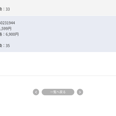
：33
231944
,599円
：6,900円
：35
一覧へ戻る