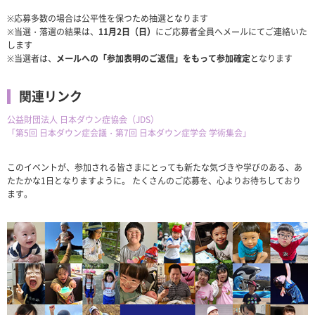
※応募多数の場合は公平性を保つため抽選となります
※当選・落選の結果は、
11月2日（日）
にご応募者全員へメールにてご連絡いた
します
※当選者は、
メールへの「参加表明のご返信」をもって参加確定
となります
関連リンク
公益財団法人 日本ダウン症協会（JDS）
「第5回 日本ダウン症会議・第7回 日本ダウン症学会 学術集会」
このイベントが、参加される皆さまにとっても新たな気づきや学びのある、あ
たたかな1日となりますように。 たくさんのご応募を、心よりお待ちしており
ます。