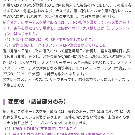
新規WAおよびWCが登録後60日以内に購入した製品のPVに応じて、その紹介者
であるWAに毎週支払われるボーナスです。第1紹介レベルから第3紹介レベルま
でのWAに支払われます。各レベルの支払率は、右図を参照ください。
紹介者がこのボーナスを受け取るには、以下の条件を満たしている必要があり
ます。条件を満たさない場合も、上位者へのボーナス繰り上げ（コンプレッシ
ョン）はありません。
（1）対象月に100PV以上のLRP注文を設定していること
（2）実際に購入し、クォリファイドLRP注文となっていること
週（月曜～日曜）ごとの購入について翌週月曜日に計算し、翌々週月曜日に振
り込まれます。ただし、合計金額が3,000円に満たない場合は各WAの調整金口
座（AR）に入金され 、プライマリーボーナスと一緒に支払われます。ファスト
スタート・ボーナスの対象となる期間中は、ユニレベル・ボーナス（本書25～
27/28～30ページ参照） は計算対象外となります。
※プレースメント上のスポンサーであっても、紹介者でない人にはボーナスは
発生しません。
変更後 （該当部分のみ）
紹介者がこのボーナスを受け取るには、毎週のボーナス計算時において 以下の
条件を満たしている必要があります。条件を満たさない場合も、上位者へのボ
ーナス繰り上げ（コンプレッション）はありません。
（1）1PV以上のLRP注文を設定していること
（2）前月または当月に100PV以上のLRP注文の購入実績があること