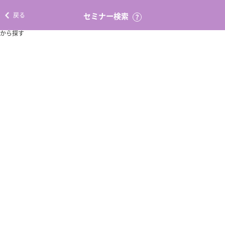
地図
ウェビナー
戻る
セミナー検索
？
doTERRA Seminar
から探す