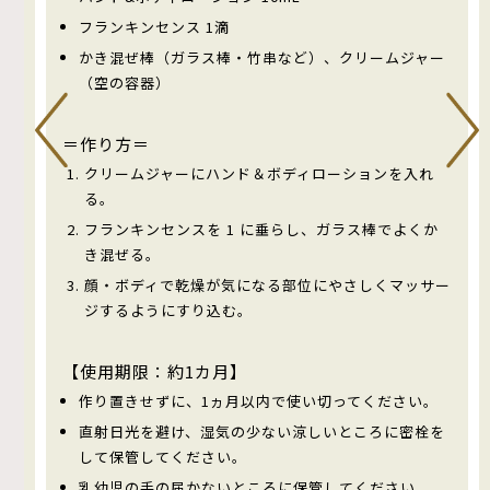
フランキンセンス 1滴
かき混ぜ棒（ガラス棒・竹串など）、クリームジャー
（空の容器）
＝作り方＝
クリームジャーにハンド＆ボディローションを入れ
る。
フランキンセンスを 1 に垂らし、ガラス棒でよくか
ビー
き混ぜる。
顔・ボディで乾燥が気になる部位にやさしくマッサー
わ
ジするようにすり込む。
くか
【使用期限：約1カ月】
アし
作り置きせずに、1ヵ月以内で使い切ってください。
直射日光を避け、湿気の少ない涼しいところに密栓を
して保管してください。
乳幼児の手の届かないところに保管してください。